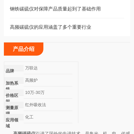
钢铁碳硫仪对保障产品质量起到了基础作用
高频碳硫仪的应用涵盖了多个重要行业
产品介绍
万联达
品牌
高频炉
加热系
统
10万-30万
价格区
间
红外吸收法
测量原
理
化工
应用领
域
高频碳硫仪
引进了国外的先进技术，是集光、机、电、传感