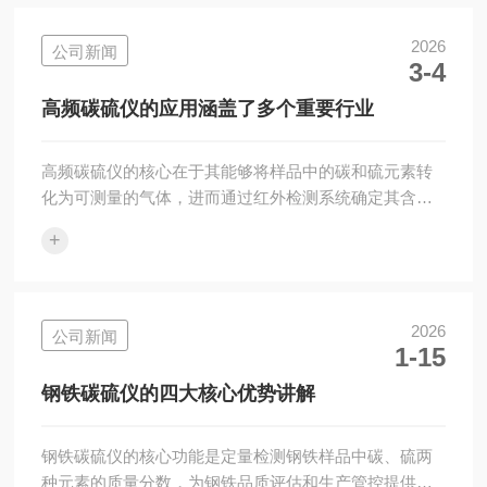
本质上是一种用于定量分析的工具。它的核心工作原理
基于燃烧法：将待测的钢铁样品置于高温炉中通入氧气
2026
公司新闻
3-4
燃烧，使样品中的碳和硫元素分别转化为二氧化碳和二
氧化硫气体。随后，仪器通过特定的检测系统(如红外吸
高频碳硫仪的应用涵盖了多个重要行业
收法)来测量这些气体的浓度，经过计算，便能换算...
高频碳硫仪的核心在于其能够将样品中的碳和硫元素转
化为可测量的气体，进而通过红外检测系统确定其含
量。具体过程如下：1.高频感应燃烧：样品被置于高频
+
感应炉中，在富氧环境下迅速加热至高温(通常超过
1700℃)，使其中的碳和硫元素分别转化为二氧化碳(CO)
和二氧化硫(SO)气体。这一过程依赖于高效的燃烧系
统，确保样品熔融且无飞溅，从而保证数据的准确性。
2026
公司新闻
1-15
2.红外吸收检测：生成的混合气体经过除尘、脱水等预
处理后，进入红外检测池。根据朗伯-比尔定律，CO和
钢铁碳硫仪的四大核心优势讲解
SO分子对特定波长的红外光具有选择...
钢铁碳硫仪的核心功能是定量检测钢铁样品中碳、硫两
种元素的质量分数，为钢铁品质评估和生产管控提供准