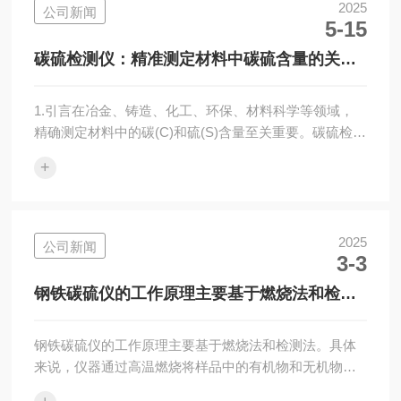
样品(如金属、矿石等)置于高温炉中，通入氧气或惰性气
2025
公司新闻
5-15
体环境，通过高频感应加热或电阻炉加热至高温(通常超
过1600℃)，使样品中的碳(C)、硫(S)元素充分氧化，转
碳硫检测仪：精准测定材料中碳硫含量的关键
化为二氧化碳(CO2)和二...
设备
1.引言在冶金、铸造、化工、环保、材料科学等领域，
精确测定材料中的碳(C)和硫(S)含量至关重要。碳硫检测
仪(Carbon&SulfurAnalyzer)是一种专门用于快速、准确
+
测定固体、液体或气体样品中碳和硫元素含量的分析仪
器。它在质量控制、产品研发和生产工艺优化中发挥着
不可替代的作用。2.碳硫检测仪的工作原理它的核心原
理是通过高温燃烧或化学反应将样品中的碳和硫转化为
2025
公司新闻
3-3
可检测的气体(如CO₂和SO₂)，再通过物理或化学方法进
行定量分析。常见的检测技术包括：(1)红外吸收法(I...
钢铁碳硫仪的工作原理主要基于燃烧法和检测
法
钢铁碳硫仪的工作原理主要基于燃烧法和检测法。具体
来说，仪器通过高温燃烧将样品中的有机物和无机物转
化为气体形态，其中碳元素转化为二氧化碳(CO2)，硫元