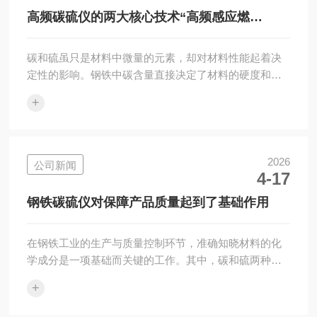
此时，样品中的碳元素转化为二氧化碳(CO2)，硫元素转
高频碳硫仪的两大核心技术“高频感应燃
化为二氧化硫(SO2)。这一过程通常...
烧”与“红外吸收光谱”
碳和硫虽只是材料中微量的元素，却对材料性能起着决
定性的影响。钢铁中碳含量直接决定了材料的硬度和强
度，而硫含量的多寡则深刻影响着材料的加工性能和耐
+
久性。以钢材为例，碳含量过高会使材料变脆，硫含量
过高则会导致热脆性，严重影响产品的力学性能和使用
寿命。因此，如何快速、精准地检测材料中的碳硫含
量，便成为材料科学和工业质检领域的关键课题。高频
2026
公司新闻
4-17
碳硫仪的工作原理基于两大核心技术的协同——“高频感
应燃烧”与“红外吸收光谱”。步骤一：操作人员将待测样
钢铁碳硫仪对保障产品质量起到了基础作用
品(如钢屑、矿石粉末等)放入陶瓷坩埚中，再加...
在钢铁工业的生产与质量控制环节，准确知晓材料的化
学成分是一项基础而关键的工作。其中，碳和硫两种元
素的含量对金属的性能有着直接且重要的影响。为了快
+
速、准确地测定这些元素的含量，一种名为钢铁碳硫仪
的分析设备被广泛应用于实验室与生产现场。这种仪器