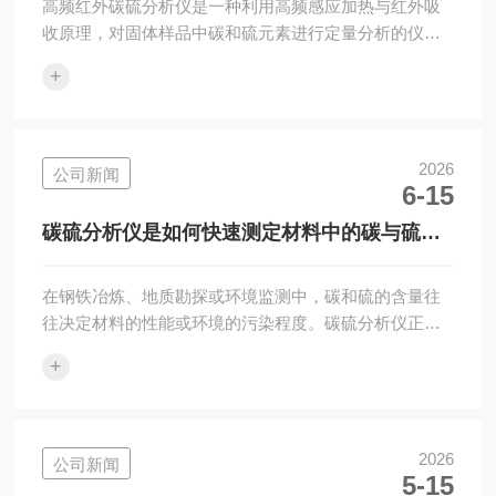
高频红外碳硫分析仪是一种利用高频感应加热与红外吸
收原理，对固体样品中碳和硫元素进行定量分析的仪
器。它的核心工作流程包括两个环节：通常，样品在高
+
频电磁场中迅速升温至熔融状态，并在氧气流中充分燃
烧，使碳和硫分别转化为二氧化碳和二氧化硫气体；随
后，这些气体被载气送入红外检测池，通过测量特定波
长的红外光吸收强度，计算出碳和硫的含量。这种仪器
2026
公司新闻
6-15
的设计思路在于将高频加热的快速性与红外检测的准确
性结合。高频感应能在数秒内将样品加热到1200℃以
碳硫分析仪是如何快速测定材料中的碳与硫含
上，而红外检测则能灵敏捕捉气体浓度的微小变化。
量的？
相...
在钢铁冶炼、地质勘探或环境监测中，碳和硫的含量往
往决定材料的性能或环境的污染程度。碳硫分析仪正是
为此而设计的专用设备，它能在数分钟内完成样品中
+
碳、硫元素的定量分析。那么，这一设备究竟如何运
作？它的优势又体现在哪些方面？碳硫分析仪的核心原
理基于高温燃烧与气体检测技术。其工作流程可概括为
三个步骤：1.样品燃烧：将称量好的样品(如金属屑、矿
2026
公司新闻
5-15
石粉末)置于坩埚中，在富氧环境下加热至1000℃以上。