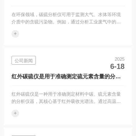
整，减少废品率，提升整体效率。2.精度稳，重...
在环保领域，碳硫分析仪可用于监测大气、水体等环境
介质中的含硫污染物。例如，通过分析工业废气中的
SO2含量，可以评估企业的污染物排放情况，监督企业
+
落实环保措施；对水体中硫化物的测定有助于了解水体
的污染程度和水质状况。为环保监测工作提供了准确、
可靠的分析手段，有助于保护生态环境。碳硫分析仪的
使用与维护：(一)使用方法样品制备：根据样品的性质和
2025
公司新闻
6-18
分析要求，将样品加工成合适的形状和尺寸。对于金属
样品，通常需要将其加工成屑状或块状；对于非金属样
红外碳硫仪是用于准确测定硫元素含量的分析
品，可能需要研磨成粉末状。样品表面应清洁，无...
仪器
红外碳硫仪是一种用于准确测定材料中碳、硫元素含量
的分析仪器，其核心基于红外吸收光谱法。通过高温燃
烧-红外吸收的协同机制，实现了对碳、硫元素的准确测
+
定。其优点集中在高精度、快速分析、自动化操作等方
面，尤其适合冶金、地质、环保等领域的批量检测需
求。具体工作原理如下：1.样品燃烧与气体释放-将待测