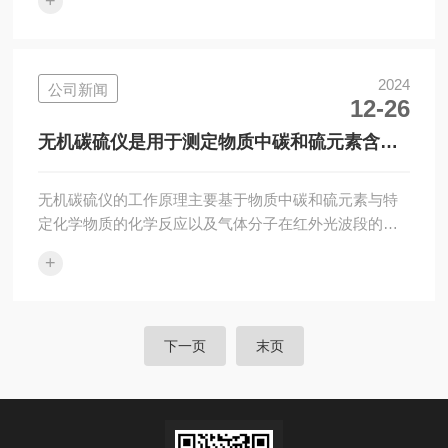
+
素转化为二氧化硫(SO2)。随后，利用特定的检测方法，
如气体容量法、碘量法或红外吸收法等，对这些气体进
行检测，从而准确测量出样品中的碳和硫含量。钢铁碳
硫仪根据其工作原理和检测技术的不同，主要分为以下
2024
公司新闻
12-26
几类：微机(单片机)碳硫分析仪：这类仪器通常采用气体
容量法测碳，碘量法测硫。它们利用化学反应原理，通
无机碳硫仪是用于测定物质中碳和硫元素含量
过测量反应过程中气体的体积或质量...
的高精度仪器
无机碳硫仪的工作原理主要基于物质中碳和硫元素与特
定化学物质的化学反应以及气体分子在红外光波段的选
择性吸收特性。具体来说，其工作原理包括以下几个步
+
骤：样品预处理：样品首先经过研磨、筛分和干燥等预
处理步骤，以去除杂质并确保样品能够燃烧。燃烧过
程：预处理后的样品被送入高频感应炉或电阻炉中进行
高温燃烧。在燃烧过程中，样品中的碳和硫元素被氧化
下一页
末页
成二氧化碳(CO2)和二氧化硫(SO2)气体。气体分析：生
成的二氧化碳和二氧化硫气体被导入检测器进行分析。
在碳分析器中，二氧化碳的浓度通过测量其在...