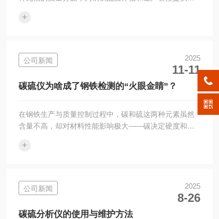
确的元素含量数据。其核心作用围绕“品质检测、工艺优
+
化、合规管控”展开，具体可分为三类：钢铁品质的准确
判定。这是其核心的功能。不同类型的钢铁(如低碳钢、
中碳钢、高碳钢、不锈钢)对碳、硫含量有明确的标准要
求，碳硫仪通过准确检测，可快速判断样品是否符合对
2025
公司新闻
11-11
应的材质标准。比如检测低碳钢样品的碳含量是否低于
0.25%，避免因碳含量超标导致钢铁硬度过高、韧性不
碳硫仪为啥成了钢铁检测的“火眼金睛”？
足。生产工艺的优化支撑。在钢铁冶炼过...
在钢铁生产与质量控制过程中，碳和硫这两种元素虽然
含量不高，却对材料性能影响极大——碳决定硬度和强
度，硫则容易引发热脆，影响加工性能。因此，精准、
+
快速地测定钢铁中的碳硫含量，是保障产品质量的关键
一环。而钢铁碳硫仪正是专门干这个活儿的“行家里手”，
其优势体现在多个方面：1.检测快，效率高传统化学分
析方法步骤繁琐、耗时长，而碳硫仪采用现代分析原
2025
公司新闻
8-26
理，从样品熔融到结果输出往往只需几十秒到几分钟。
这对节奏紧凑的生产线来说，意味着能更快做出工艺调
碳硫分析仪的使用与维护方法